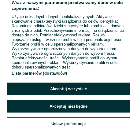
Świętochłowice
Wraz z naszymi partnerami przetwarzamy dane w celu
Odświeżono dzisiaj o 05:22
zapewnienia:
Użycie dokładnych danych geolokalizacyjnych. Aktywne
skanowanie charakterystyki urządzenia do celów identyfikacji.
Rozumienie odbiorców dzięki statystyce lub kombinacji danych
1
2
3
...
50
z różnych źródeł. Przechowywanie informacji na urządzeniu lub
dostęp do nich. Pomiar efektywności reklam. Rozwój i
ulepszanie usług. Tworzenie profili w celu personalizacji treści.
Tworzenie profili w celu spersonalizowanych reklam.
Wykorzystywanie ograniczonych danych do wyboru reklam.
Wykorzystywanie ograniczonych danych do wyboru treści.
Pomiar efektywności treści. Wykorzystanie profili do wyboru
spersonalizowanych reklam. Wykorzystywanie profili w celu
doboru spersonalizowanych treści.
Lista partnerów (dostawców)
Akceptuj wszystkie
Akceptuj niezbędne
Zadzwoń / SMS
Ustaw preferencje
Szukaj
Obserwujesz
Dodaj
Czat
Konto