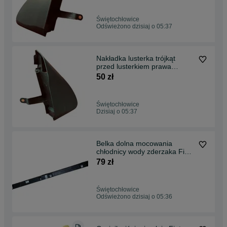
Świętochłowice
Odświeżono dzisiaj o 05:37
Nakładka lusterka trójkąt
przed lusterkiem prawa
Ducato Boxer Jumper
50 zł
Świętochłowice
Dzisiaj o 05:37
Belka dolna mocowania
chłodnicy wody zderzaka Fiat
Tipo oryginał nowa
79 zł
Świętochłowice
Odświeżono dzisiaj o 05:36