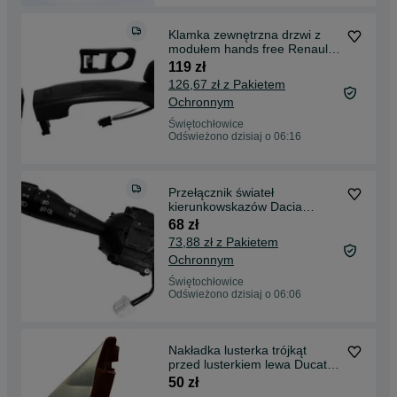
Klamka zewnętrzna drzwi z
modułem hands free Renault
Master NV400
119 zł
126,67 zł z Pakietem
Ochronnym
Świętochłowice
Odświeżono dzisiaj o 06:16
Przełącznik świateł
kierunkowskazów Dacia
Dokker Duster Logan Sandero
68 zł
73,88 zł z Pakietem
Ochronnym
Świętochłowice
Odświeżono dzisiaj o 06:06
Nakładka lusterka trójkąt
przed lusterkiem lewa Ducato
Boxer Jumper
50 zł