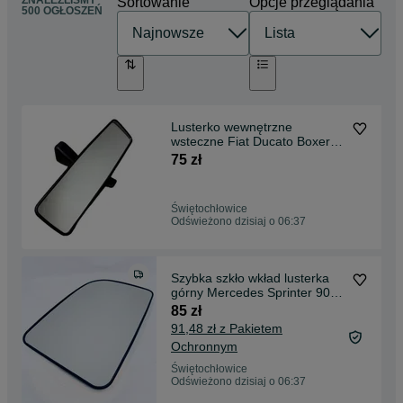
ZNALEŹLIŚMY
Sortowanie
Opcje przeglądania
500 OGŁOSZEŃ
Lusterko wewnętrzne
wsteczne Fiat Ducato Boxer
Jumper 2006 - 14 NOWE
75 zł
Świętochłowice
Odświeżono dzisiaj o 06:37
Szybka szkło wkład lusterka
górny Mercedes Sprinter 907
910 po 2018
85 zł
91,48 zł z Pakietem
Ochronnym
Świętochłowice
Odświeżono dzisiaj o 06:37