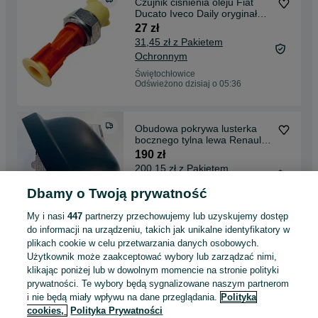
Czujnik ciśnienia oleju Fiat
Ducato Iveco Daily oryginał
nowy
27 zł
31,45 zł z Pakietem
Ochronnym
Świętochłowice
Odświeżono dzisiaj o 05:36
Obudowa pokrywa lusterka
bocznego tylna lewa Renault
Trafic 2021 Lift
190 zł
200,15 zł z Pakietem
Ochronnym
Dbamy o Twoją prywatność
Świętochłowice
Odświeżono dzisiaj o 05:36
My i nasi
447
partnerzy przechowujemy lub uzyskujemy dostęp
do informacji na urządzeniu, takich jak unikalne identyfikatory w
plikach cookie w celu przetwarzania danych osobowych.
Zderzak lewy narożnik
Użytkownik może zaakceptować wybory lub zarządzać nimi,
przedniego zderzaka lewy
klikając poniżej lub w dowolnym momencie na stronie polityki
czarny Fiat Ducato po 2014
380 zł
prywatności. Te wybory będą sygnalizowane naszym partnerom
735684862 oryginał
i nie będą miały wpływu na dane przeglądania.
Polityka
cookies,
Polityka Prywatności